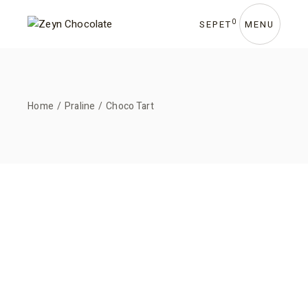
Skip
to
the
0
SEPET
MENU
content
Home
Praline
Choco Tart