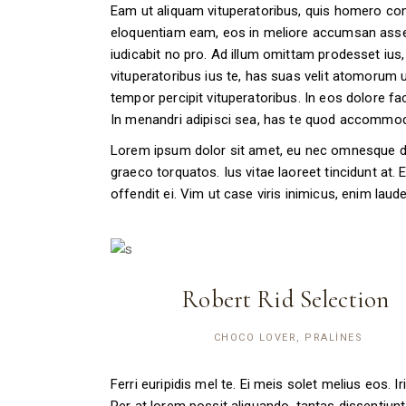
Eam ut aliquam vituperatoribus, quis homero co
eloquentiam eam, eos in meliore accumsan assenti
iudicabit no pro. Ad illum omittam prodesset ius, 
vituperatoribus ius te, has suas velit atomorum u
tempor percipit vituperatoribus. In eos dolore fa
In menandri adipisci sea, has te quod accommod
Lorem ipsum dolor sit amet, eu nec omnesque demo
graeco torquatos. Ius vitae laoreet tincidunt at
offendit ei. Vim ut case viris inimicus, enim la
Robert Rid Selection
CHOCO LOVER, PRALINES
Ferri euripidis mel te. Ei meis solet melius eos. 