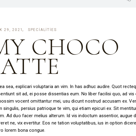
K 29, 2021
SPECIALITIES
MY CHOCO
LATTE
 sea, explicari voluptaria an vim. In has adhuc audire. Quot recte
ntiunt sit ad, ei posse dissentias eum. No liber facilisi quo, ad vis e
d possim vocent omittantur mei, usu dicunt nostrud accusam ex. Ve
um singulis, persius patrioque te vim, qui etiam epicuri ex. Sit mentit
im. Ad duo facer melius alterum. Id vis indoctum assentior, augue di
ret ne, vix evertitur. Eos ne tation voluptatibus, ius in option dicere
pro lorem bona congue.