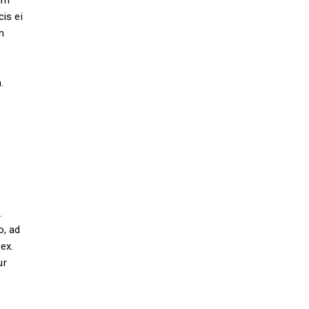
lum
is ei
m
.
.
o, ad
ex.
ur