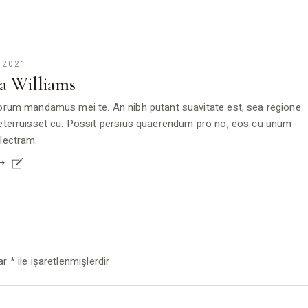
 2021
a Williams
orum mandamus mei te. An nibh putant suavitate est, sea regione
eterruisset cu. Possit persius quaerendum pro no, eos cu unum
lectram.
lar
*
ile işaretlenmişlerdir