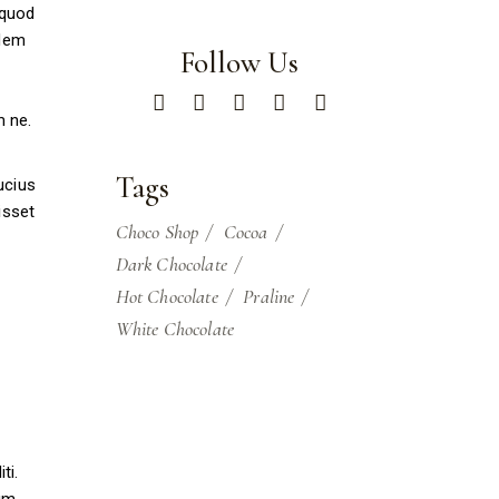
 quod
udem
Follow Us
m ne.
Tags
ucius
isset
Choco Shop
Cocoa
Dark Chocolate
Hot Chocolate
Praline
White Chocolate
ti.