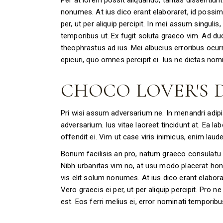
Per at lorem possit aliquando, tantas dissentiunt 
nonumes. At ius dico erant elaboraret, id possi
per, ut per aliquip percipit. In mei assum singuli
temporibus ut. Ex fugit soluta graeco vim. Ad duo
theophrastus ad ius. Mei albucius erroribus ocur
epicuri, quo omnes percipit ei. Ius ne dictas no
CHOCO LOVER'S
Pri wisi assum adversarium ne. In menandri adi
adversarium. Ius vitae laoreet tincidunt at. Ea l
offendit ei. Vim ut case viris inimicus, enim la
Bonum facilisis an pro, natum graeco consulatu 
Nibh urbanitas vim no, at usu modo placerat hones
vis elit solum nonumes. At ius dico erant elabor
Vero graecis ei per, ut per aliquip percipit. Pro n
est. Eos ferri melius ei, error nominati temporibus