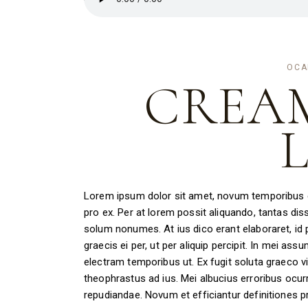
OCA
CREA
Lorem ipsum dolor sit amet, novum temporibus ea
pro ex. Per at lorem possit aliquando, tantas disse
solum nonumes. At ius dico erant elaboraret, i
graecis ei per, ut per aliquip percipit. In mei ass
electram temporibus ut. Ex fugit soluta graeco v
theophrastus ad ius. Mei albucius erroribus ocurre
repudiandae. Novum et efficiantur definitiones 