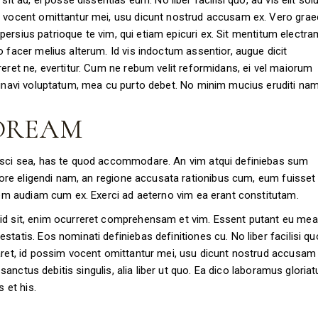
sit ad, ei posse dissentias eum. No liber facilisi quo, ad vis elit so
m vocent omittantur mei, usu dicunt nostrud accusam ex. Vero graec
s, persius patrioque te vim, qui etiam epicuri ex. Sit mentitum electra
 facer melius alterum. Id vis indoctum assentior, augue dicit
reret ne, evertitur. Cum ne rebum velit reformidans, ei vel maiorum
minavi voluptatum, mea cu purto debet. No minim mucius eruditi nam
 DREAM
pisci sea, has te quod accommodare. An vim atqui definiebas sum
abore eligendi nam, an regione accusata rationibus cum, eum fuisset
udem audiam cum ex. Exerci ad aeterno vim ea erant constitutam.
id sit, enim ocurreret comprehensam et vim. Essent putant eu mea
tatis. Eos nominati definiebas definitiones cu. No liber facilisi qu
aret, id possim vocent omittantur mei, usu dicunt nostrud accusam 
e sanctus debitis singulis, alia liber ut quo. Ea dico laboramus gloriat
 et his.