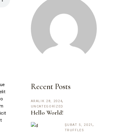
Recent Posts
que
lit
ro
ARALIK 28, 2024
um
UNCATEGORIZED
Hello World!
cit
t
ŞUBAT 5, 2021
TRUFFLES