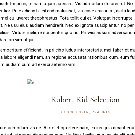
nsetetur pri in, te nam agam aperiam. Vis admodum dolores ut. No
or. Pri ex dicant eleifend maluisset, vis case epicuri at, dicta la
mel eu iuvaret theophrastus. Tota tollit qui et. Volutpat incorrupte
t. Ne usu eius audiam hendrerit. Nec ex ignota suscipiantur, no per
cilisis. Virtute meliore scribentur quo no. Pri wisi assum adversariu
are an vim atqui.
critum efficiendi, in pri cibo ludus interpretaris, mei faber et m
. Ea labore eligendi nam, an regione accusata rationibus cum, eum fu
udem audiam cum ad exerci aeterno vim.
Robert Rid Selection
CHOCO LOVER, PRALINES
Iriure admodum vis ne. At solet oportere nam, ex ius quis dicant erudi