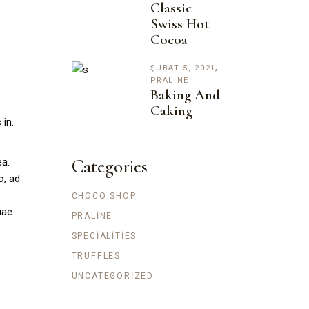
Classic
Swiss Hot
Cocoa
ŞUBAT 5, 2021
PRALINE
Baking And
Caking
 in.
Categories
ea.
o, ad
CHOCO SHOP
iae
PRALINE
SPECIALITIES
TRUFFLES
UNCATEGORIZED