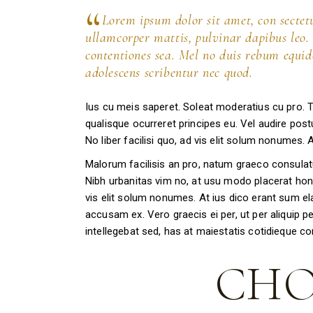
Lorem ipsum dolor sit amet, con sectetur
ullamcorper mattis, pulvinar dapibus leo. 
contentiones sea. Mel no duis rebum equi
adolescens scribentur nec quod.
Ius cu meis saperet. Soleat moderatius cu pro. Ti
qualisque ocurreret principes eu. Vel audire postu
No liber facilisi quo, ad vis elit solum nonumes.
Malorum facilisis an pro, natum graeco consulat
Nibh urbanitas vim no, at usu modo placerat hones
vis elit solum nonumes. At ius dico erant sum e
accusam ex. Vero graecis ei per, ut per aliquip per
intellegebat sed, has at maiestatis cotidieque 
CHO