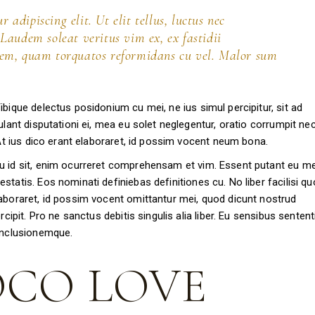
 adipiscing elit. Ut elit tellus, luctus nec
Laudem soleat veritus vim ex, ex fastidii
dem, quam torquatos reformidans cu vel. Malor sum
bique delectus posidonium cu mei, ne ius simul percipitur, sit ad
lant disputationi ei, mea eu solet neglegentur, oratio corrumpit nec
 At ius dico erant elaboraret, id possim vocent neum bona.
u id sit, enim ocurreret comprehensam et vim. Essent putant eu m
tatis. Eos nominati definiebas definitiones cu. No liber facilisi qu
laboraret, id possim vocent omittantur mei, quod dicunt nostrud
cipit. Pro ne sanctus debitis singulis alia liber. Eu sensibus sentent
conclusionemque.
CO LOVE